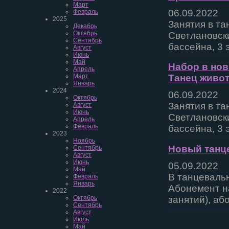
Март
06.09.2022
Февраль
2025
Занятия в та
Декабрь
Октябрь
Светлановски
Сентябрь
бассейна, 3 
Август
Июнь
Май
Набор в нов
Апрель
Март
Танец живо
Январь
2024
06.09.2022
Октябрь
Занятия в та
Август
Июнь
Светлановски
Апрель
Февраль
бассейна, 3 
2023
Ноябрь
Новый танце
Сентябрь
Август
Июнь
05.09.2022
Май
В танцеваль
Февраль
Январь
Абонемент н
2022
занятий), аб
Октябрь
Сентябрь
Август
Июль
Май