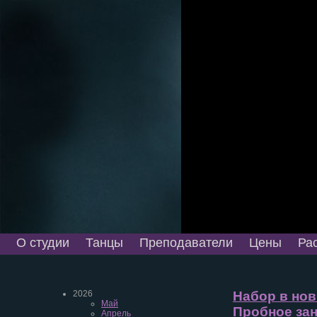
О студии
Танцы
Преподаватели
Цены
Ра
2026
Набор в новы
Май
Пробное зан
Апрель