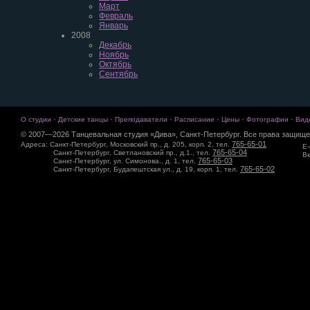
Март
Февраль
Январь
2008
Декабрь
Ноябрь
Октябрь
Сентябрь
·
·
·
·
·
·
О студии
Детские танцы
Преподаватели
Расписание
Цены
Фотографии
Вид
© 2007—2026 Танцевальная студия «Дива», Санкт-Петербург. Все права защище
765-65-01
Адреса: Санкт-Петербург, Московский пр., д. 205, корп. 2, тел.
E-
765-65-04
Санкт-Петербург, Светлановский пр., д.1., тел.
Вк
765-65-03
Санкт-Петербург, ул. Симонова., д. 1, тел.
765-65-02
Санкт-Петербург, Будапештская ул., д. 19, корп. 1, тел.