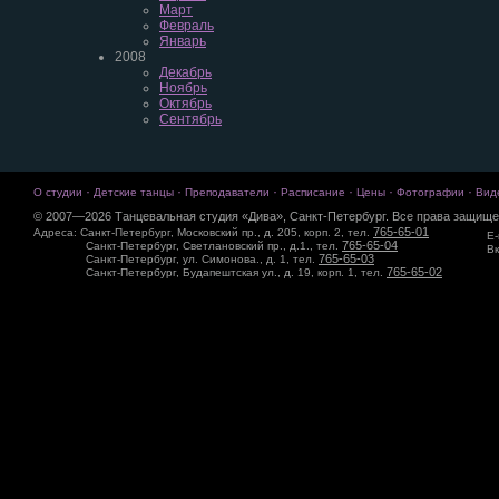
Март
Февраль
Январь
2008
Декабрь
Ноябрь
Октябрь
Сентябрь
·
·
·
·
·
·
О студии
Детские танцы
Преподаватели
Расписание
Цены
Фотографии
Вид
© 2007—2026 Танцевальная студия «Дива», Санкт-Петербург. Все права защище
765-65-01
Адреса: Санкт-Петербург, Московский пр., д. 205, корп. 2, тел.
E-
765-65-04
Санкт-Петербург, Светлановский пр., д.1., тел.
Вк
765-65-03
Санкт-Петербург, ул. Симонова., д. 1, тел.
765-65-02
Санкт-Петербург, Будапештская ул., д. 19, корп. 1, тел.