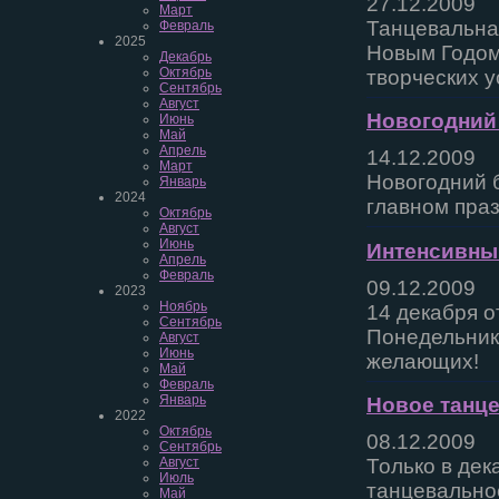
27.12.2009
Март
Танцевальна
Февраль
2025
Новым Годом
Декабрь
Октябрь
творческих у
Сентябрь
Август
Новогодний 
Июнь
Май
Апрель
14.12.2009
Март
Новогодний б
Январь
2024
главном праз
Октябрь
Август
Июнь
Интенсивный
Апрель
Февраль
09.12.2009
2023
Ноябрь
14 декабря о
Сентябрь
Понедельник 
Август
Июнь
желающих!
Май
Февраль
Январь
Новое танце
2022
Октябрь
08.12.2009
Сентябрь
Август
Только в дек
Июль
танцевально
Май