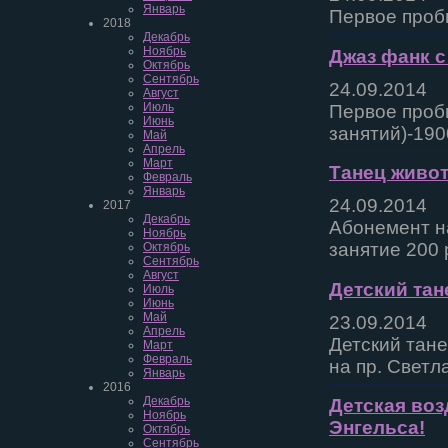
Январь
Первое проб
2018
Декабрь
Ноябрь
Джаз фанк с
Октябрь
Сентябрь
24.09.2014
Август
Июль
Первое пробн
Июнь
занятий)-190
Май
Апрель
Март
Танец живот
Февраль
Январь
24.09.2014
2017
Декабрь
Абонемент на
Ноябрь
занятие 200 
Октябрь
Сентябрь
Август
Детский тан
Июль
Июнь
Май
23.09.2014
Апрель
Детский тане
Март
Февраль
на пр. Светл
Январь
2016
Декабрь
Детская воз
Ноябрь
Энгельса!
Октябрь
Сентябрь