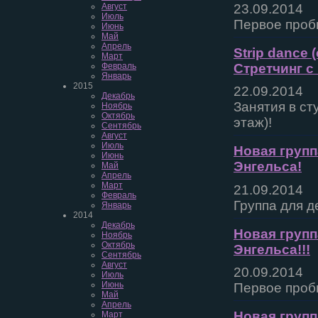
23.09.2014
Август
Июль
Первое проб
Июнь
Май
Апрель
Strip dance
Март
Стретчинг с 
Февраль
Январь
2015
22.09.2014
Декабрь
Занятия в ст
Ноябрь
Октябрь
этаж)!
Сентябрь
Август
Июль
Новая групп
Июнь
Энгельса!
Май
Апрель
Март
21.09.2014
Февраль
Группа для д
Январь
2014
Декабрь
Новая групп
Ноябрь
Октябрь
Энгельса!!!
Сентябрь
Август
20.09.2014
Июль
Июнь
Первое пробн
Май
Апрель
Новая группа
Март