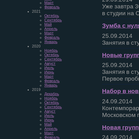
Март
Уже завтра 3
Февраль
2021
в студии на С
Октябрь
Сентябрь
Май
Зумба с нул
Апрель
Март
25.09.2014
Февраль
Занятия в ст
Январь
2020
Ноябрь
Новые групп
Октябрь
Сентябрь
Август
25.09.2014
Июль
Занятия в ст
Июнь
Март
Первое проб
Февраль
Январь
2019
Набор в нов
Декабрь
Ноябрь
24.09.2014
Октябрь
Контемпорари
Сентябрь
Август
Московском п
Июль
Июнь
Май
Новая групп
Апрель
Март
24.09.2014
Февраль