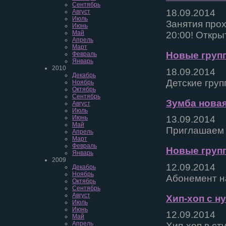
Сентябрь
18.09.2014
Август
Июль
Занятия прох
Июнь
Май
20:00! Откры
Апрель
Март
Новые груп
Февраль
Январь
2010
18.09.2014
Декабрь
Детские груп
Ноябрь
Октябрь
Сентябрь
Зумба новая
Август
Июль
Июнь
13.09.2014
Май
Приглашаем 
Апрель
Март
Февраль
Новые групп
Январь
2009
12.09.2014
Декабрь
Ноябрь
Абонемент на
Октябрь
Сентябрь
Август
Хип-хоп с н
Июль
Июнь
12.09.2014
Май
Апрель
Хип-хоп в ст