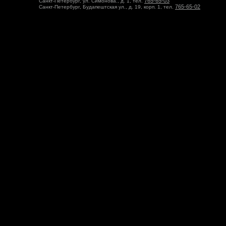
765-65-03
Санкт-Петербург, ул. Симонова., д. 1, тел.
765-65-02
Санкт-Петербург, Будапештская ул., д. 19, корп. 1, тел.