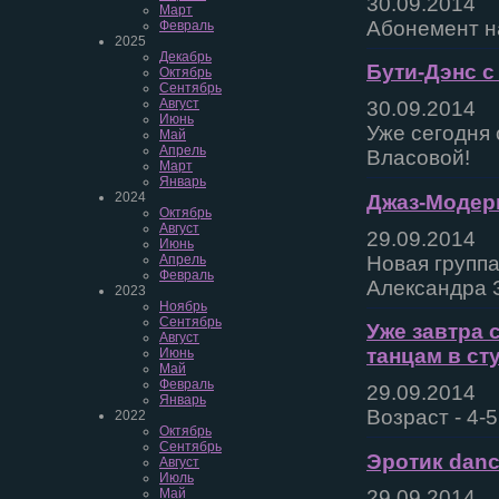
30.09.2014
Март
Абонемент на
Февраль
2025
Декабрь
Бути-Дэнс с
Октябрь
Сентябрь
Август
30.09.2014
Июнь
Уже сегодня 
Май
Апрель
Власовой!
Март
Январь
2024
Джаз-Модерн
Октябрь
Август
29.09.2014
Июнь
Новая группа
Апрель
Февраль
Александра 
2023
Ноябрь
Сентябрь
Уже завтра 
Август
танцам в ст
Июнь
Май
Февраль
29.09.2014
Январь
Возраст - 4-5
2022
Октябрь
Сентябрь
Эротик danc
Август
Июль
Май
29.09.2014