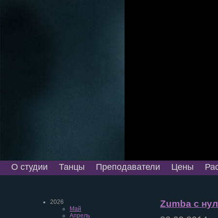
О студии
Танцы
Преподаватели
Цены
Ра
2026
Zumba с нул
Май
Апрель