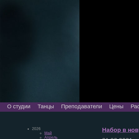
О студии
Танцы
Преподаватели
Цены
Ра
2026
Набор в нов
Май
Апрель