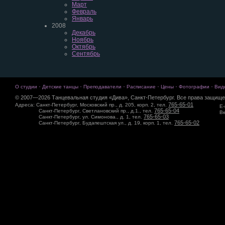
Март
Февраль
Январь
2008
Декабрь
Ноябрь
Октябрь
Сентябрь
·
·
·
·
·
·
О студии
Детские танцы
Преподаватели
Расписание
Цены
Фотографии
Вид
© 2007—2026 Танцевальная студия «Дива», Санкт-Петербург. Все права защище
765-65-01
Адреса: Санкт-Петербург, Московский пр., д. 205, корп. 2, тел.
E-
765-65-04
Санкт-Петербург, Светлановский пр., д.1., тел.
Вк
765-65-03
Санкт-Петербург, ул. Симонова., д. 1, тел.
765-65-02
Санкт-Петербург, Будапештская ул., д. 19, корп. 1, тел.