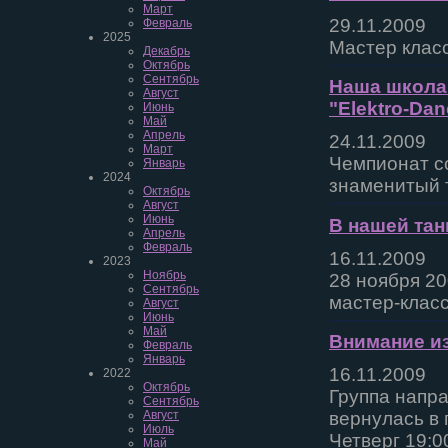
Март
29.11.2009
Февраль
2025
Мастер класс
Декабрь
Октябрь
Сентябрь
Наша школа 
Август
"Elektro-Da
Июнь
Май
Апрель
24.11.2009
Март
Чемпионат со
Январь
2024
знаменитый 
Октябрь
Август
Июнь
В нашей та
Апрель
Февраль
16.11.2009
2023
Ноябрь
28 ноября 20
Сентябрь
мастер-клас
Август
Июнь
Май
Внимание из
Февраль
Январь
16.11.2009
2022
Октябрь
Группа напр
Сентябрь
Август
вернулась в
Июль
Четверг 19:0
Май