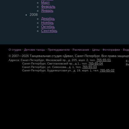
Март
Февраль
Январь
2008
Декабрь
Ноябрь
Октябрь
Сентябрь
·
·
·
·
·
·
О студии
Детские танцы
Преподаватели
Расписание
Цены
Фотографии
Вид
© 2007—2026 Танцевальная студия «Дива», Санкт-Петербург. Все права защище
765-65-01
Адреса: Санкт-Петербург, Московский пр., д. 205, корп. 2, тел.
E-
765-65-04
Санкт-Петербург, Светлановский пр., д.1., тел.
Вк
765-65-03
Санкт-Петербург, ул. Симонова., д. 1, тел.
765-65-02
Санкт-Петербург, Будапештская ул., д. 19, корп. 1, тел.