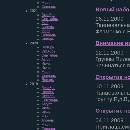
Март
Февраль
Новый набор
2021
Октябрь
16.11.2009
Сентябрь
Май
Танцевальная
Апрель
Фламенко с 
Март
Февраль
Январь
Внимание из
2020
Ноябрь
Октябрь
12.11.2009
Сентябрь
Группы Пило
Август
Июль
начинаться в 
Июнь
Март
Февраль
Открытие но
Январь
2019
10.11.2009
Декабрь
Танцевальна
Ноябрь
Октябрь
группу R,n,B,
Сентябрь
Август
Июль
Открытие н
Июнь
Май
04.11.2009
Апрель
Март
Приглашаем 
Февраль