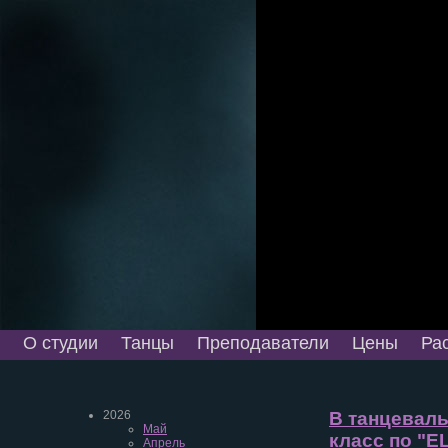
О студии
Танцы
Преподаватели
Цены
Ра
2026
В танцеваль
Май
класс по "
Апрель