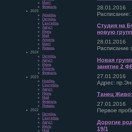
Март
28.01.2016
Февраль
2025
Расписание: 
Декабрь
Октябрь
Сентябрь
Студия на Б
Август
новую групп
Июнь
Май
Апрель
28.01.2016
Март
Расписание з
Январь
2024
Октябрь
Новая групп
Август
Июнь
занятие 2 
Апрель
Февраль
27.01.2016
2023
Ноябрь
Адрес: пр.Эн
Сентябрь
Август
Танец Живот
Июнь
Май
Февраль
27.01.2016
Январь
Первое проб
2022
Октябрь
Сентябрь
Дорогие род
Август
Июль
19/1
Май