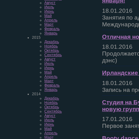
января!
Август
Июль
18.01.2016
Июнь
Май
Занятия по а
Апрель
Международн
Март
Февраль
Январь
Отличная но
2015
Декабрь
18.01.2016
Ноябрь
Октябрь
Продолжается
Сентябрь
Август
дэнс)
Июль
Июнь
Ирландские 
Май
Апрель
Март
18.01.2016
Февраль
Запись на пр
Январь
2014
Декабрь
Студия на Б
Ноябрь
Октябрь
новую групп
Сентябрь
Август
17.01.2016
Июль
Июнь
Первое занят
Май
Апрель
Booty dance
Март