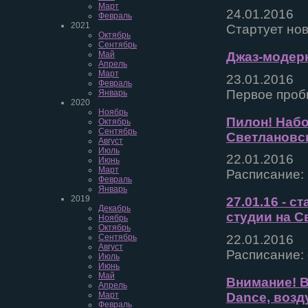
Март
24.01.2016
Февраль
2021
Стартует нов
Октябрь
Сентябрь
Май
Джаз-модерн
Апрель
Март
23.01.2016
Февраль
Первое пробн
Январь
2020
Ноябрь
Пилон! Набо
Октябрь
Сентябрь
Светлановск
Август
Июль
22.01.2016
Июнь
Март
Расписание: 
Февраль
Январь
2019
27.01.16 - с
Декабрь
студии на С
Ноябрь
Октябрь
22.01.2016
Сентябрь
Август
Расписание: 
Июль
Июнь
Май
Внимание! В
Апрель
Dance, возд
Март
Февраль