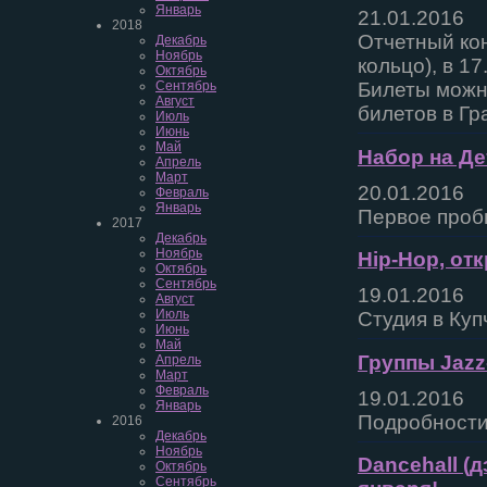
Январь
21.01.2016
2018
Отчетный кон
Декабрь
Ноябрь
кольцо), в 1
Октябрь
Сентябрь
Билеты можн
Август
билетов в Гр
Июль
Июнь
Май
Набор на Де
Апрель
Март
20.01.2016
Февраль
Январь
Первое пробн
2017
Декабрь
Ноябрь
Hip-Hop, от
Октябрь
Сентябрь
19.01.2016
Август
Июль
Студия в Куп
Июнь
Май
Группы Jazz
Апрель
Март
Февраль
19.01.2016
Январь
Подробности 
2016
Декабрь
Ноябрь
Dancehall (д
Октябрь
Сентябрь