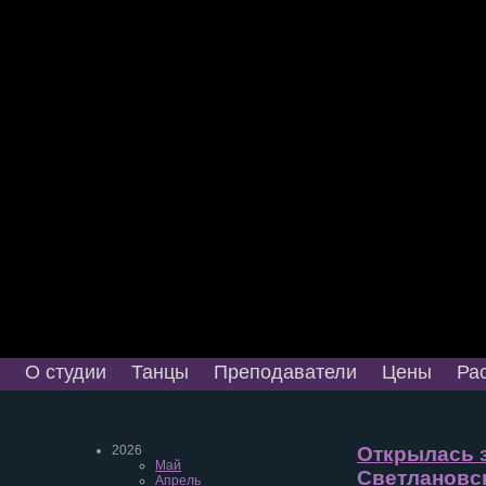
О студии
Танцы
Преподаватели
Цены
Ра
2026
Открылась з
Май
Светлановск
Апрель