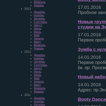
Февраль
Январь
17.01.2016
2013
Пробное заня
Декабрь
Ноябрь
Октябрь
Новые груп
Сентябрь
Август
студии на Э
Июль
Июнь
17.01.2016
Май
Апрель
Первое пробн
Март
Февраль
Зумба с нул
Январь
2012
Декабрь
14.01.2016
Ноябрь
Первое пробн
Октябрь
Сентябрь
(м. пр. Прос
Август
Июль
Июнь
Новый набор
Май
Апрель
14.01.2016
Март
Февраль
Адрес: пр.Эн
Январь
2011
Декабрь
Booty Dance 
Ноябрь
Октябрь