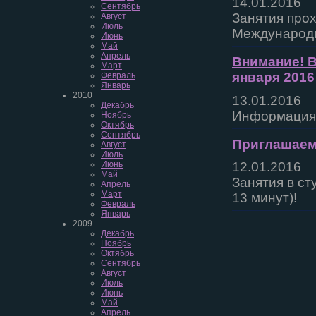
14.01.2016
Сентябрь
Занятия прох
Август
Июль
Международн
Июнь
Май
Апрель
Внимание! В
Март
января 2016
Февраль
Январь
2010
13.01.2016
Декабрь
Информация 
Ноябрь
Октябрь
Сентябрь
Приглашаем 
Август
Июль
Июнь
12.01.2016
Май
Занятия в ст
Апрель
Март
13 минут)!
Февраль
Январь
2009
Декабрь
Ноябрь
Октябрь
Сентябрь
Август
Июль
Июнь
Май
Апрель