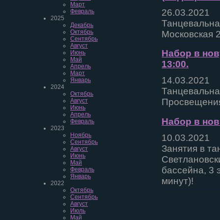
Март
26.03.2021
Февраль
2025
Танцевальная
Декабрь
Октябрь
Московская 2
Сентябрь
Август
Набор в нов
Июнь
Май
13:00.
Апрель
Март
14.03.2021
Январь
2024
Танцевальная
Октябрь
Просвещения
Август
Июнь
Апрель
Набор в нов
Февраль
2023
Ноябрь
10.03.2021
Сентябрь
Занятия в та
Август
Июнь
Светлановски
Май
бассейна, 3 
Февраль
Январь
минут)!
2022
Октябрь
Сентябрь
Август
Июль
Май