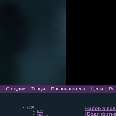
О студии
Танцы
Преподаватели
Цены
Ра
2026
Набор в нов
Май
(Боди фитне
Апрель