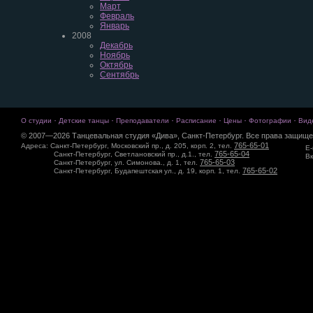
Март
Февраль
Январь
2008
Декабрь
Ноябрь
Октябрь
Сентябрь
·
·
·
·
·
·
О студии
Детские танцы
Преподаватели
Расписание
Цены
Фотографии
Вид
© 2007—2026 Танцевальная студия «Дива», Санкт-Петербург. Все права защище
765-65-01
Адреса: Санкт-Петербург, Московский пр., д. 205, корп. 2, тел.
E-
765-65-04
Санкт-Петербург, Светлановский пр., д.1., тел.
Вк
765-65-03
Санкт-Петербург, ул. Симонова., д. 1, тел.
765-65-02
Санкт-Петербург, Будапештская ул., д. 19, корп. 1, тел.