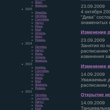
Март
23.09.2009
Февраль
2025
4 октября 20
Декабрь
Октябрь
"Дива" состо
Сентябрь
знаменитых 
Август
Июнь
Май
Изменение 
Апрель
Март
23.09.2009
Январь
2024
Занятия по н
Октябрь
расписанию Ч
Август
Июнь
извинения з
Апрель
Февраль
2023
Изменение в
Ноябрь
Сентябрь
14.09.2009
Август
Июнь
Уважаемые д
Май
расписании у
Февраль
Январь
2022
Открытие но
Октябрь
Сентябрь
Август
14.09.2009
Июль
Танцевальна
Май