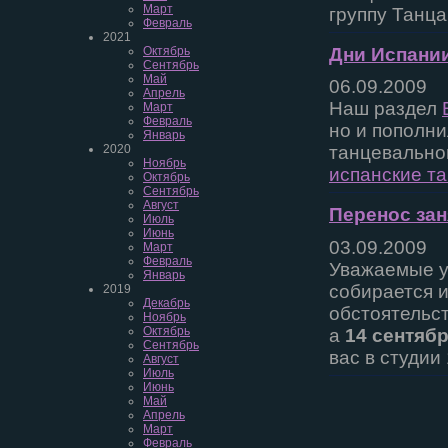
Март
группу Танца
Февраль
2021
Дни Испании
Октябрь
Сентябрь
Май
06.09.2009
Апрель
Наш раздел
Март
Февраль
но и пополни
Январь
2020
танцевальной
Ноябрь
испанские т
Октябрь
Сентябрь
Август
Перенос зан
Июль
Июнь
03.09.2009
Март
Февраль
Уважаемые уч
Январь
собирается и
2019
Декабрь
обстоятельст
Ноябрь
Октябрь
а
14 сентяб
Сентябрь
вас в студии 
Август
Июль
Июнь
Май
Апрель
Март
Февраль