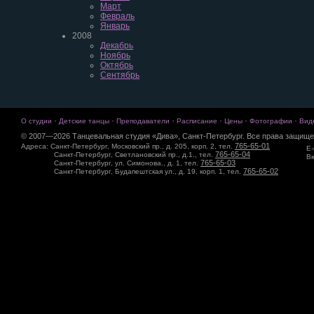
Март
Февраль
Январь
2008
Декабрь
Ноябрь
Октябрь
Сентябрь
·
·
·
·
·
·
О студии
Детские танцы
Преподаватели
Расписание
Цены
Фотографии
Вид
© 2007—2026 Танцевальная студия «Дива», Санкт-Петербург. Все права защище
765-65-01
Адреса: Санкт-Петербург, Московский пр., д. 205, корп. 2, тел.
E-
765-65-04
Санкт-Петербург, Светлановский пр., д.1., тел.
Вк
765-65-03
Санкт-Петербург, ул. Симонова., д. 1, тел.
765-65-02
Санкт-Петербург, Будапештская ул., д. 19, корп. 1, тел.