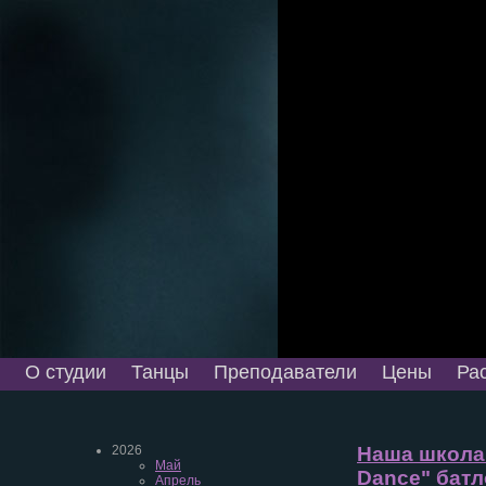
О студии
Танцы
Преподаватели
Цены
Ра
2026
Наша школа 
Май
Dance" батл
Апрель