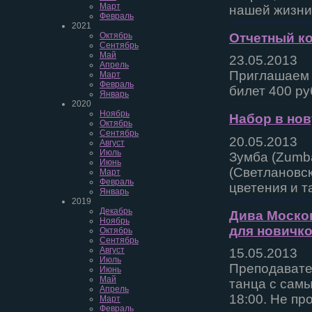
Март
нашей жизни
Февраль
2021
Отчетный ко
Октябрь
Сентябрь
Май
23.05.2013
Апрель
Приглашаем 
Март
Февраль
билет 400 ру
Январь
2020
Ноябрь
Набор в нов
Октябрь
Сентябрь
20.05.2013
Август
Июль
Зумба (Zumba
Июнь
(Светлановск
Март
Февраль
цветения и т
Январь
2019
Декабрь
Дива Москов
Ноябрь
для новичко
Октябрь
Сентябрь
Август
15.05.2013
Июль
Преподавате
Июнь
Май
танца с самы
Апрель
18:00. Не пр
Март
Февраль