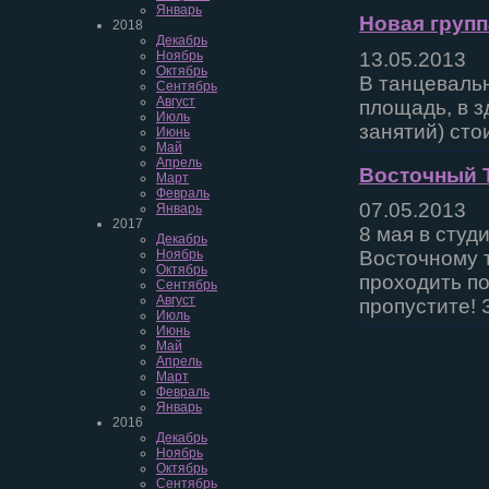
Январь
Новая группа
2018
Декабрь
13.05.2013
Ноябрь
Октябрь
В танцевальн
Сентябрь
Август
площадь, в з
Июль
занятий) сто
Июнь
Май
Апрель
Восточный Т
Март
Февраль
07.05.2013
Январь
2017
8 мая в студ
Декабрь
Ноябрь
Восточному т
Октябрь
проходить по
Сентябрь
Август
пропустите! 
Июль
Июнь
Май
Апрель
Март
Февраль
Январь
2016
Декабрь
Ноябрь
Октябрь
Сентябрь