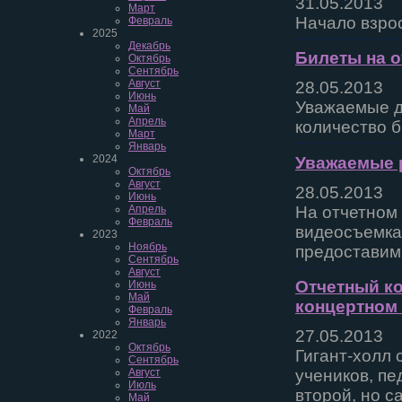
31.05.2013
Март
Начало взрос
Февраль
2025
Декабрь
Билеты на о
Октябрь
Сентябрь
Август
28.05.2013
Июнь
Уважаемые д
Май
Апрель
количество б
Март
Январь
2024
Уважаемые 
Октябрь
Август
28.05.2013
Июнь
На отчетном
Апрель
Февраль
видеосъемка
2023
Ноябрь
предоставим
Сентябрь
Август
Отчетный ко
Июнь
Май
концертном 
Февраль
Январь
27.05.2013
2022
Октябрь
Гигант-холл
Сентябрь
Август
учеников, пе
Июль
второй, но с
Май