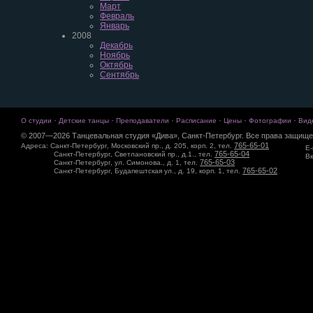
Март
Февраль
Январь
2008
Декабрь
Ноябрь
Октябрь
Сентябрь
·
·
·
·
·
·
О студии
Детские танцы
Преподаватели
Расписание
Цены
Фотографии
Вид
© 2007—2026 Танцевальная студия «Дива», Санкт-Петербург. Все права защище
765-65-01
Адреса: Санкт-Петербург, Московский пр., д. 205, корп. 2, тел.
E-
765-65-04
Санкт-Петербург, Светлановский пр., д.1., тел.
Вк
765-65-03
Санкт-Петербург, ул. Симонова., д. 1, тел.
765-65-02
Санкт-Петербург, Будапештская ул., д. 19, корп. 1, тел.