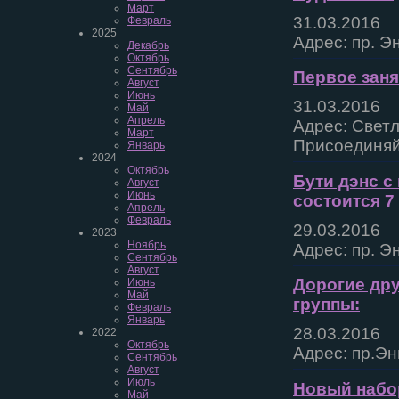
Март
31.03.2016
Февраль
2025
Адрес: пр. Э
Декабрь
Октябрь
Сентябрь
Первое заня
Август
Июнь
31.03.2016
Май
Апрель
Адрес: Светл
Март
Присоединяй
Январь
2024
Октябрь
Бути дэнс с
Август
Июнь
состоится 7
Апрель
Февраль
29.03.2016
2023
Ноябрь
Адрес: пр. Э
Сентябрь
Август
Дорогие дру
Июнь
Май
группы:
Февраль
Январь
28.03.2016
2022
Октябрь
Адрес: пр.Эн
Сентябрь
Август
Июль
Новый набор
Май