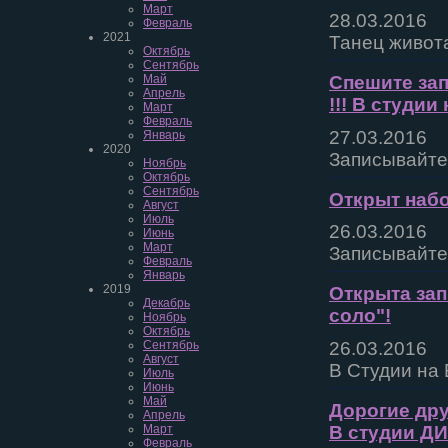
Март
28.03.2016
Февраль
2021
Танец живота
Октябрь
Сентябрь
Май
Спешите зап
Апрель
!!! В студии
Март
Февраль
27.03.2016
Январь
2020
Записывайте
Ноябрь
Октябрь
Сентябрь
Открыт набо
Август
Июль
26.03.2016
Июнь
Март
Записывайте
Февраль
Январь
2019
Открыта зап
Декабрь
соло"!
Ноябрь
Октябрь
26.03.2016
Сентябрь
Август
В Студии на 
Июль
Июнь
Май
Дорогие дру
Апрель
В студии Д
Март
Февраль