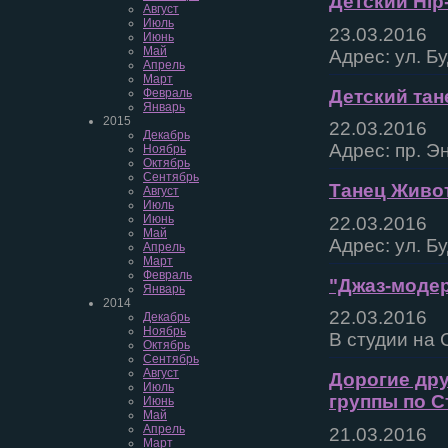
Детский Hip-
Август
Июль
23.03.2016
Июнь
Май
Адрес: ул. Б
Апрель
Март
Детский тан
Февраль
Январь
2015
22.03.2016
Декабрь
Адрес: пр. Э
Ноябрь
Октябрь
Сентябрь
Танец Живот
Август
Июль
Июнь
22.03.2016
Май
Адрес: ул. Б
Апрель
Март
Февраль
"Джаз-модер
Январь
2014
22.03.2016
Декабрь
Ноябрь
В студии на 
Октябрь
Сентябрь
Август
Дорогие дру
Июль
группы по С
Июнь
Май
Апрель
21.03.2016
Март