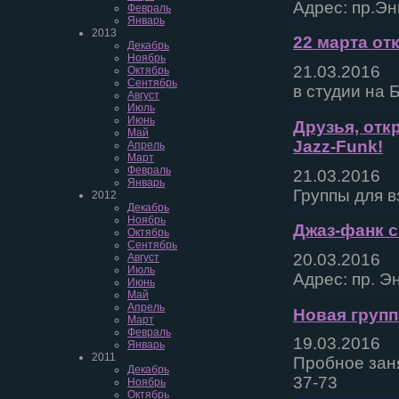
Адрес: пр.Эн
Февраль
Январь
2013
22 марта от
Декабрь
Ноябрь
21.03.2016
Октябрь
Сентябрь
в студии на 
Август
Июль
Июнь
Друзья, отк
Май
Jazz-Funk!
Апрель
Март
Февраль
21.03.2016
Январь
Группы для в
2012
Декабрь
Ноябрь
Джаз-фанк с
Октябрь
Сентябрь
20.03.2016
Август
Июль
Адрес: пр. Э
Июнь
Май
Апрель
Новая группа
Март
Февраль
19.03.2016
Январь
2011
Пробное заня
Декабрь
37-73
Ноябрь
Октябрь