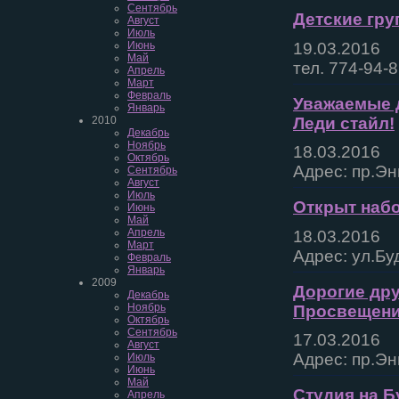
Сентябрь
Детские гру
Август
Июль
19.03.2016
Июнь
Май
тел. 774-94-
Апрель
Март
Февраль
Уважаемые 
Январь
Леди стайл!
2010
Декабрь
Ноябрь
18.03.2016
Октябрь
Адрес: пр.Эн
Сентябрь
Август
Июль
Открыт набо
Июнь
Май
Апрель
18.03.2016
Март
Адрес: ул.Бу
Февраль
Январь
2009
Дорогие друз
Декабрь
Ноябрь
Просвещения
Октябрь
Сентябрь
17.03.2016
Август
Адрес: пр.Эн
Июль
Июнь
Май
Студия на Б
Апрель