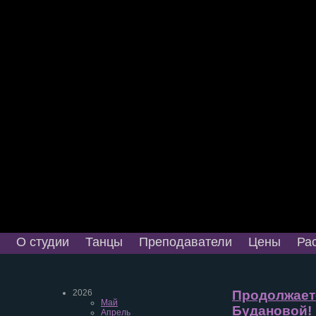
О студии
Танцы
Преподаватели
Цены
Ра
2026
Продолжаетс
Май
Будановой!
Апрель