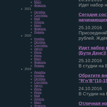
Март
Идет набор н
Февраль
2021
Октябрь
Сегодня сос
Сентябрь
Май
начинающих"
Апрель
Март
25.10.2016
Февраль
Присоединяйт
Январь
2020
рублей. Ждём
Ноябрь
Октябрь
Сентябрь
Идет набор 
Август
(Бути Денс)!
Июль
Июнь
Март
25.10.2016
Февраль
В студии на 
Январь
2019
Декабрь
Обратите вн
Ноябрь
Октябрь
"R'n'B"(10-15
Сентябрь
Август
24.10.2016
Июль
Июнь
В Студии на 
Май
Апрель
Отличная но
Март
Февраль