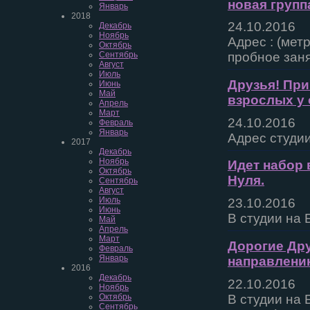
новая групп
Январь
2018
24.10.2016
Декабрь
Ноябрь
Адрес : (мет
Октябрь
Сентябрь
пробное заня
Август
Июль
Друзья! При
Июнь
Май
взрослых у
Апрель
Март
24.10.2016
Февраль
Январь
Адрес студии
2017
Декабрь
Ноябрь
Идет набор 
Октябрь
Нуля.
Сентябрь
Август
Июль
23.10.2016
Июнь
В студии на 
Май
Апрель
Март
Дорогие Дру
Февраль
Январь
направлению
2016
Декабрь
22.10.2016
Ноябрь
В студии на
Октябрь
Сентябрь