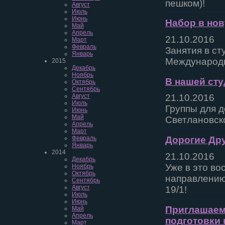
пешком)!
Август
Июль
Июнь
Набор в нов
Май
Апрель
21.10.2016
Март
Февраль
Занятия в ст
Январь
Международн
2015
Декабрь
Ноябрь
В нашей сту
Октябрь
Сентябрь
Август
21.10.2016
Июль
Группы для д
Июнь
Май
Светлановско
Апрель
Март
Февраль
Дорогие Дру
Январь
2014
21.10.2016
Декабрь
Уже в это во
Ноябрь
Октябрь
направлению 
Сентябрь
Август
19/1!
Июль
Июнь
Приглашаем
Май
Апрель
подготовки 
Март