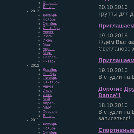
Февраль
20.10.2016
Январь
2013
Группы для д
Декабрь
Ноябрь
Октябрь
Приглашаем 
Сентябрь
Август
19.10.2016
Июль
Июнь
Ждём Вас каж
Май
Светлановско
Апрель
Март
Февраль
Приглашаем
Январь
2012
19.10.2016
Декабрь
Ноябрь
В студии на 
Октябрь
Сентябрь
Август
Дорогие Дру
Июль
Dance"!
Июнь
Май
Апрель
18.10.2016
Март
В студии на
Февраль
Январь
записаться!
2011
Декабрь
Ноябрь
Спортивные 
Октябрь