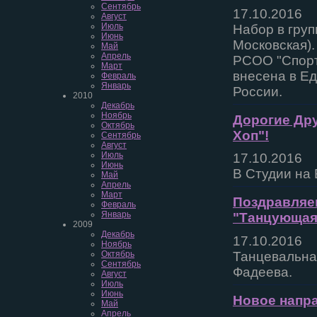
Сентябрь
17.10.2016
Август
Июль
Набор в груп
Июнь
Московская).
Май
Апрель
РСОО "Спорт
Март
внесена в Е
Февраль
Январь
России.
2010
Декабрь
Ноябрь
Дорогие Дру
Октябрь
Хоп"!
Сентябрь
Август
Июль
17.10.2016
Июнь
В Студии на 
Май
Апрель
Март
Поздравляем
Февраль
Январь
"Танцующая 
2009
Декабрь
17.10.2016
Ноябрь
Танцевальная
Октябрь
Сентябрь
Фадеева.
Август
Июль
Июнь
Новое напра
Май
Апрель