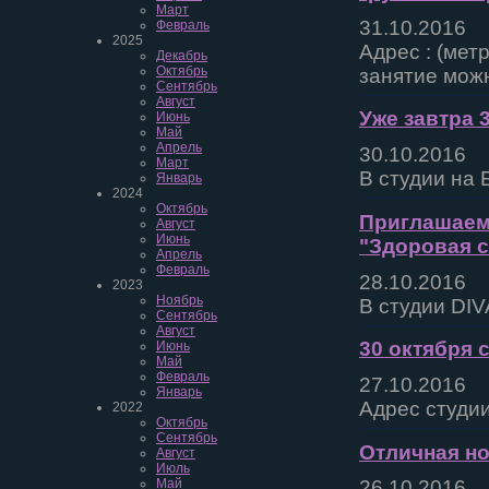
Март
31.10.2016
Февраль
2025
Адрес : (мет
Декабрь
Октябрь
занятие мож
Сентябрь
Август
Уже завтра 
Июнь
Май
Апрель
30.10.2016
Март
В студии на 
Январь
2024
Октябрь
Приглашаем 
Август
Июнь
"Здоровая с
Апрель
Февраль
28.10.2016
2023
Ноябрь
В студии DIV
Сентябрь
Август
30 октября 
Июнь
Май
Февраль
27.10.2016
Январь
Адрес студии
2022
Октябрь
Сентябрь
Отличная но
Август
Июль
Май
26.10.2016