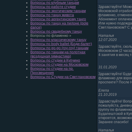
Вопросы по клубным танцам
Вопросы по работе студии
Здравствуйте! Можн
Вопросы по эротическим танцам
Московской отработ
Вопросы по танцу живота
фламенко, отменен
Вопросы по аргентинскому танго
Абонемент оплачен 
Вопросы по танцу на пилоне (pole
Или нужно подождат
dance)
Светлановском? С 
Вопросы по свадебному танцу
Вопросы по фламенко »
Наталья
Вопросы по классическому танцу
12.07.2020
Вопросы по body ballet (Боди-балет)
Здравствуйте, скол
Вопросы по go-go (гоу-гоу) танцам
Московском (2 часа
Вопросы по танцам на полотнах
4 занятия в месяц 
(воздушная гимнастика)
Вопросы по студии в Купчино
Вопросы по студии на Московском
31.01.2020
Вопросы по студии на пр.
Просвещения
Здравствуйте! Буде
Вопросы по Студии на Светлановском
фламенко для взро
проспекте? После 
Елепа
21.10.2019
Здравствуйте! Вопр
пожалуйста, дневн
группу по фламенко
Будапештской в Купч
откроется, возможн
Заранее спасибо!
Наталья