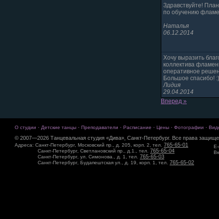
Здравствуйте! План
по обучению фламен
Наталья
06.12.2014
Хочу выразить благ
коллектива фламенк
оперативное решен
Большое спасибо! :
Лидия
29.04.2014
Вперед »
·
·
·
·
·
·
О студии
Детские танцы
Преподаватели
Расписание
Цены
Фотографии
Вид
© 2007—2026 Танцевальная студия «Дива», Санкт-Петербург. Все права защище
765-65-01
Адреса: Санкт-Петербург, Московский пр., д. 205, корп. 2, тел.
E-
765-65-04
Санкт-Петербург, Светлановский пр., д.1., тел.
Вк
765-65-03
Санкт-Петербург, ул. Симонова., д. 1, тел.
765-65-02
Санкт-Петербург, Будапештская ул., д. 19, корп. 1, тел.