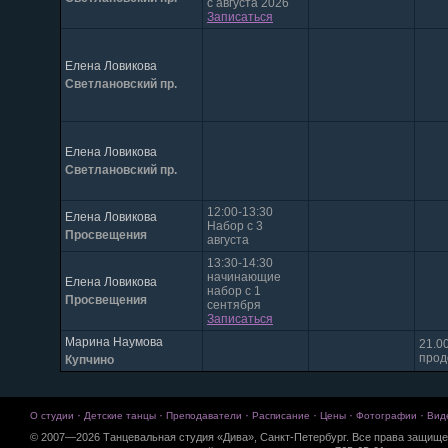
с августа 2026
Записаться
Елена Ловикова
Светлановский пр.
Елена Ловикова
Светлановский пр.
12:00-13:30
Елена Ловикова
Набор с 3
Просвещения
августа
13:30-14:30
начинающие
Елена Ловикова
набор с 1
Просвещения
сентября
Записаться
Марина Наумова
21.0
про
Купчино
·
·
·
·
·
·
О студии
Детские танцы
Преподаватели
Расписание
Цены
Фотографии
Вид
© 2007—2026 Танцевальная студия «Дива», Санкт-Петербург. Все права защище