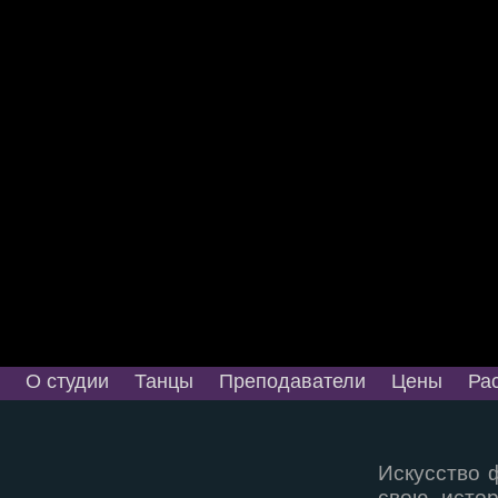
О студии
Танцы
Преподаватели
Цены
Ра
Искусство 
свою исто