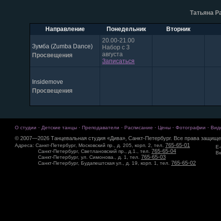
Татьяна Р
Направление
Понедельник
Вторник
20.00-21.00
Зумба (Zumba Dance)
Набор с 3
августа
Просвещения
Записаться
Insidemove
Просвещения
·
·
·
·
·
·
О студии
Детские танцы
Преподаватели
Расписание
Цены
Фотографии
Вид
© 2007—2026 Танцевальная студия «Дива», Санкт-Петербург. Все права защище
765-65-01
Адреса: Санкт-Петербург, Московский пр., д. 205, корп. 2, тел.
E-
765-65-04
Санкт-Петербург, Светлановский пр., д.1., тел.
Вк
765-65-03
Санкт-Петербург, ул. Симонова., д. 1, тел.
765-65-02
Санкт-Петербург, Будапештская ул., д. 19, корп. 1, тел.