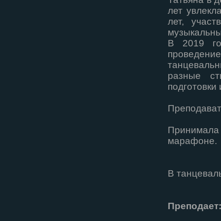
лет увлекл
лет, учас
музыкальны
В 2019 го
проведени
танцеваль
разные ст
подготовки 
Преподавате
Принимала 
марафоне.
В танцеваль
Преподает