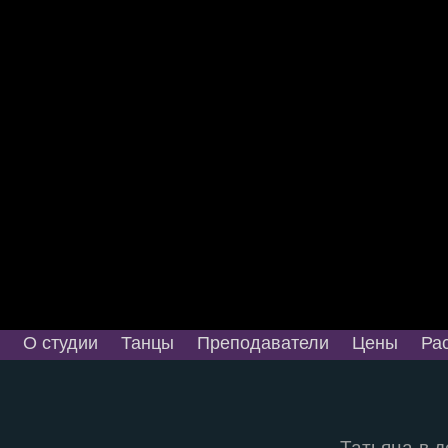
О студии
Танцы
Преподаватели
Цены
Ра
Татьяна в 