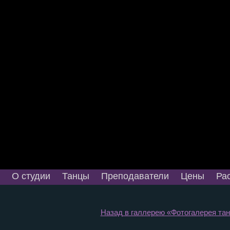
О студии
Танцы
Преподаватели
Цены
Ра
Назад в галлерею «Фотогалерея танц