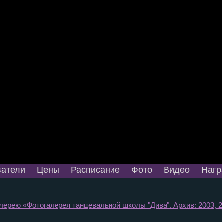
атели
Цены
Расписание
Фото
Видео
Нагр
лерею «Фотогалерея танцевальной школы "Дива". Архив: 2003, 20