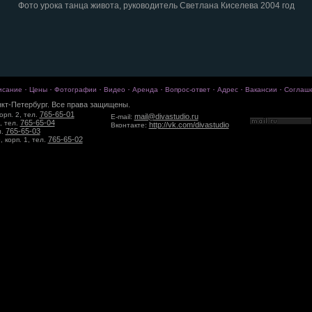
Фото урока танца живота, руководитель Светлана Киселева 2004 год
·
·
·
·
·
·
·
·
исание
Цены
Фотографии
Видео
Аренда
Вопрос-ответ
Адрес
Вакансии
Соглаш
кт-Петербург. Все права защищены.
765-65-01
орп. 2, тел.
mail@divastudio.ru
E-mail:
765-65-04
, тел.
http://vk.com/divastudio
Вконтакте:
765-65-03
л.
765-65-02
 корп. 1, тел.