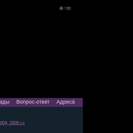
|
ады
Вопрос-ответ
Адресá
04, 2005 г.»