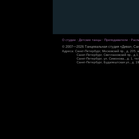
·
·
·
О студии
Детские танцы
Преподаватели
Расп
© 2007—2026 Танцевальная студия «Дива», Сан
Адреса: Санкт-Петербург, Московский пр., д. 205, к
Санкт-Петербург, Светлановский пр., д.1.
Санкт-Петербург, ул. Симонова., д. 1, те
Санкт-Петербург, Будапештская ул., д. 19,