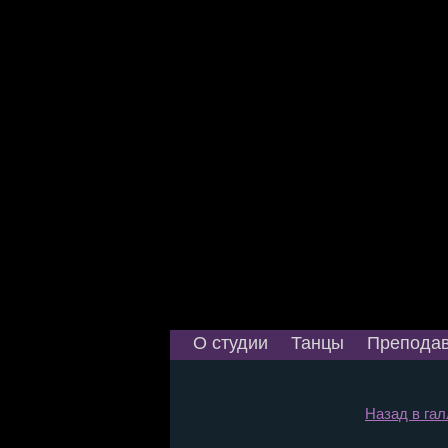
О студии
Танцы
Преподав
Назад в гал