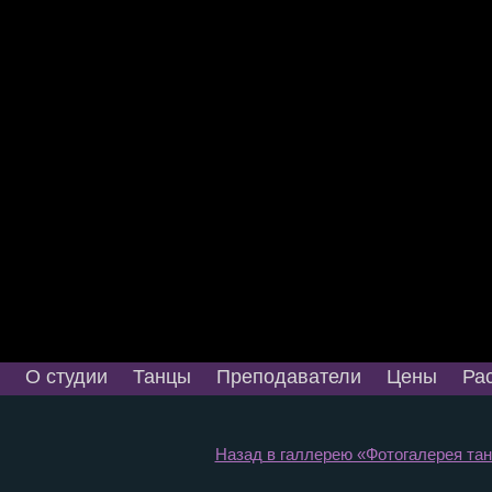
О студии
Танцы
Преподаватели
Цены
Ра
Назад в галлерею «Фотогалерея танц