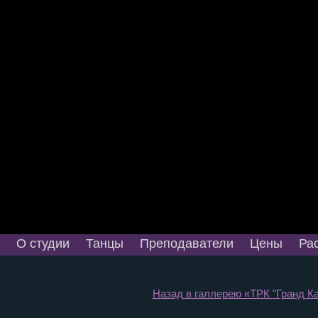
О студии
Танцы
Преподаватели
Цены
Ра
Назад в галлерею «ТРК "Гранд Ка