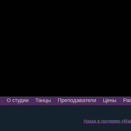
О студии
Танцы
Преподаватели
Цены
Ра
Назад в галлерею «Май