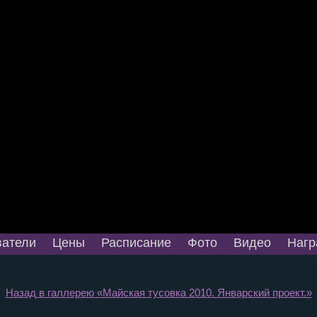
атели
Цены
Расписание
Фото
Видео
Нагр
Назад в галлерею «Майская тусовка 2010. Январский проект.»