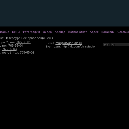
·
·
·
·
·
·
·
·
исание
Цены
Фотографии
Видео
Аренда
Вопрос-ответ
Адрес
Вакансии
Соглаш
кт-Петербург. Все права защищены.
765-65-01
орп. 2, тел.
mail@divastudio.ru
E-mail:
765-65-04
, тел.
http://vk.com/divastudio
Вконтакте:
765-65-03
л.
765-65-02
 корп. 1, тел.