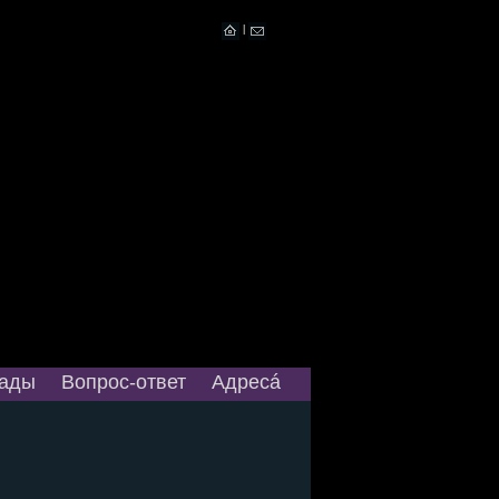
|
ады
Вопрос-ответ
Адресá