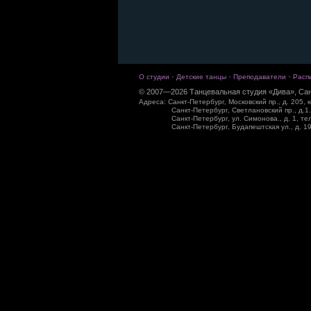
·
·
·
О студии
Детские танцы
Преподаватели
Расп
© 2007—2026 Танцевальная студия «Дива», Сан
Адреса: Санкт-Петербург, Московский пр., д. 205, к
Санкт-Петербург, Светлановский пр., д.1.
Санкт-Петербург, ул. Симонова., д. 1, те
Санкт-Петербург, Будапештская ул., д. 19,