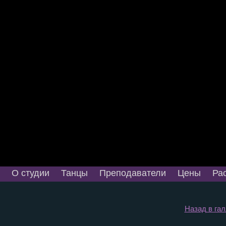
О студии
Танцы
Преподаватели
Цены
Ра
Назад в га