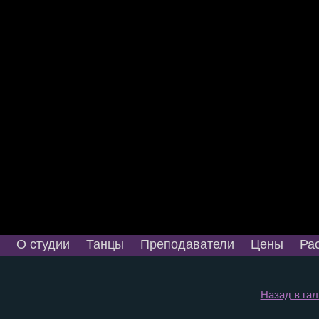
О студии
Танцы
Преподаватели
Цены
Ра
Назад в га