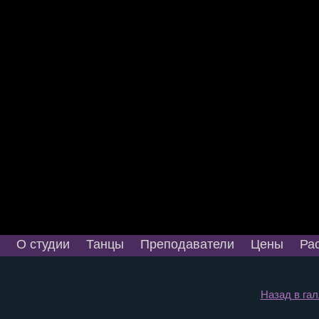
О студии
Танцы
Преподаватели
Цены
Ра
Назад в га