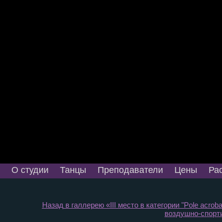
О студии
Танцы
Преподаватели
Цены
Ра
Назад в галлерею «III место в категории "Pole acro
воздушно-спорти