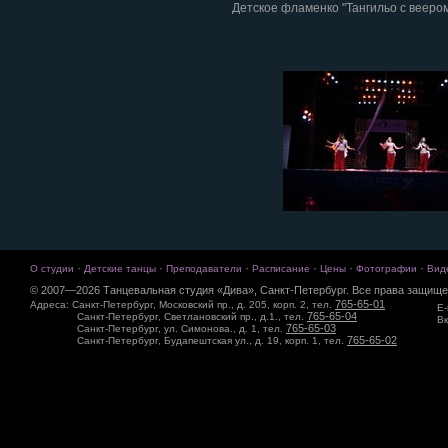
Детское фламенко "Тангильо с вееро
·
·
·
·
·
·
О студии
Детские танцы
Преподаватели
Расписание
Цены
Фотографии
Вид
© 2007—2026 Танцевальная студия «Дива», Санкт-Петербург. Все права защище
765-65-01
Адреса: Санкт-Петербург, Московский пр., д. 205, корп. 2, тел.
E-
765-65-04
Санкт-Петербург, Светлановский пр., д.1., тел.
Вк
765-65-03
Санкт-Петербург, ул. Симонова., д. 1, тел.
765-65-02
Санкт-Петербург, Будапештская ул., д. 19, корп. 1, тел.