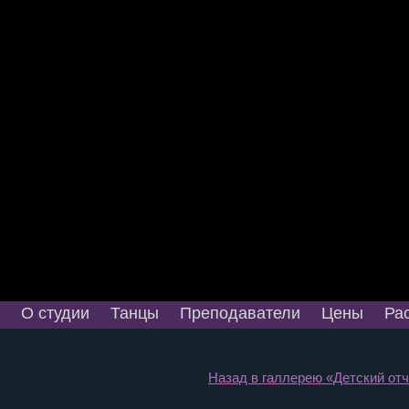
О студии
Танцы
Преподаватели
Цены
Ра
Назад в галлерею «Детский отче