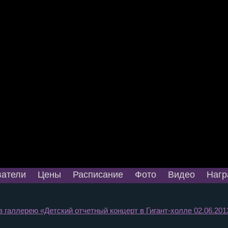
атели
Цены
Расписание
Фото
Видео
Нагр
в галлерею «Детский отчетный концерт в Гигант-холле 02.06.2013