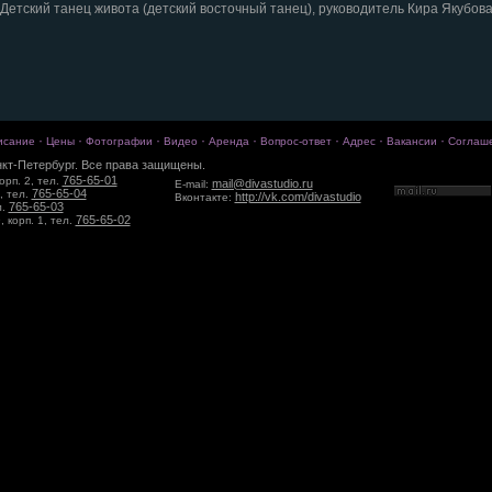
Детский танец живота (детский восточный танец), руководитель Кира Якубов
·
·
·
·
·
·
·
·
исание
Цены
Фотографии
Видео
Аренда
Вопрос-ответ
Адрес
Вакансии
Соглаш
кт-Петербург. Все права защищены.
765-65-01
орп. 2, тел.
mail@divastudio.ru
E-mail:
765-65-04
, тел.
http://vk.com/divastudio
Вконтакте:
765-65-03
л.
765-65-02
 корп. 1, тел.