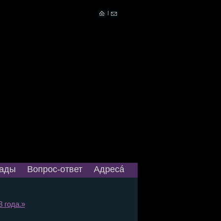
|
ады
Вопрос-ответ
Адресá
 года.»