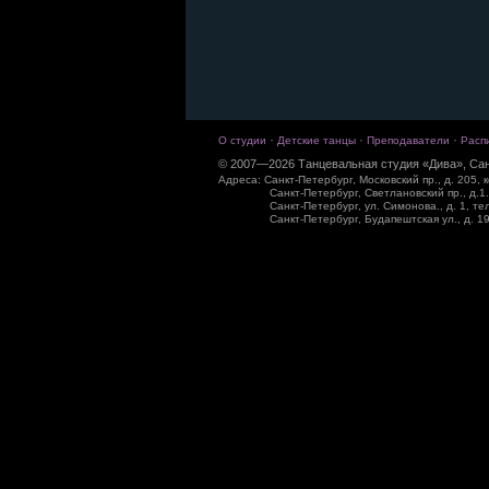
·
·
·
О студии
Детские танцы
Преподаватели
Расп
© 2007—2026 Танцевальная студия «Дива», Сан
Адреса: Санкт-Петербург, Московский пр., д. 205, к
Санкт-Петербург, Светлановский пр., д.1.
Санкт-Петербург, ул. Симонова., д. 1, те
Санкт-Петербург, Будапештская ул., д. 19,