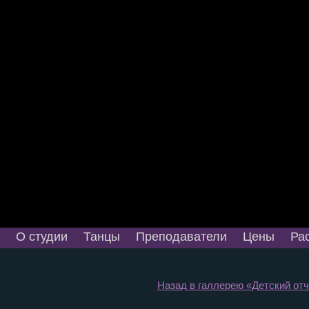
О студии
Танцы
Преподаватели
Цены
Ра
Назад в галлерею «Детский отче