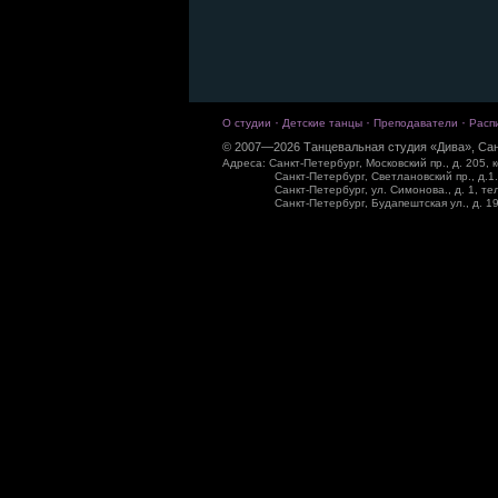
·
·
·
О студии
Детские танцы
Преподаватели
Расп
© 2007—2026 Танцевальная студия «Дива», Сан
Адреса: Санкт-Петербург, Московский пр., д. 205, к
Санкт-Петербург, Светлановский пр., д.1.
Санкт-Петербург, ул. Симонова., д. 1, те
Санкт-Петербург, Будапештская ул., д. 19,