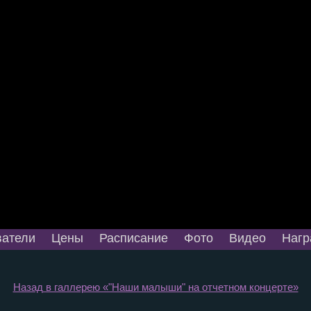
атели
Цены
Расписание
Фото
Видео
Нагр
Назад в галлерею «"Наши малыши" на отчетном концерте»