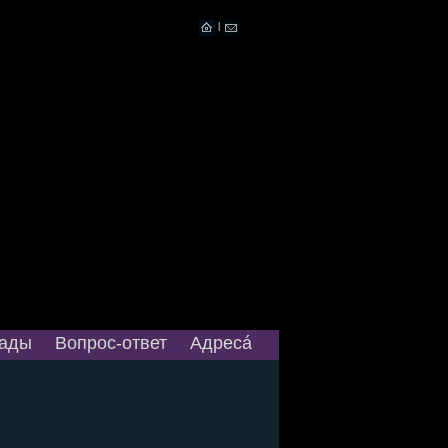
|
ады
Вопрос-ответ
Адресá