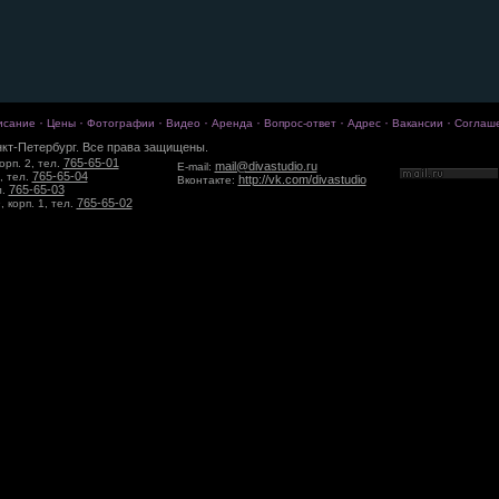
·
·
·
·
·
·
·
·
исание
Цены
Фотографии
Видео
Аренда
Вопрос-ответ
Адрес
Вакансии
Соглаш
кт-Петербург. Все права защищены.
765-65-01
орп. 2, тел.
mail@divastudio.ru
E-mail:
765-65-04
, тел.
http://vk.com/divastudio
Вконтакте:
765-65-03
л.
765-65-02
 корп. 1, тел.