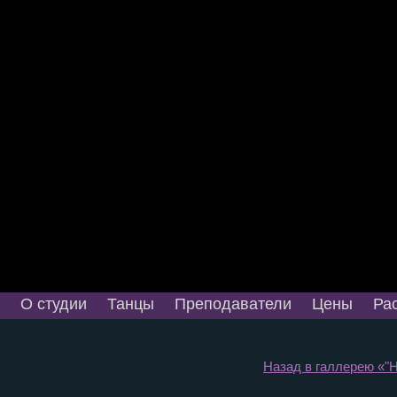
О студии
Танцы
Преподаватели
Цены
Ра
Назад в галлерею «"