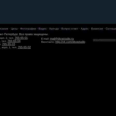
·
·
·
·
·
·
·
·
исание
Цены
Фотографии
Видео
Аренда
Вопрос-ответ
Адрес
Вакансии
Соглаш
кт-Петербург. Все права защищены.
765-65-01
орп. 2, тел.
mail@divastudio.ru
E-mail:
765-65-04
, тел.
http://vk.com/divastudio
Вконтакте:
765-65-03
л.
765-65-02
 корп. 1, тел.