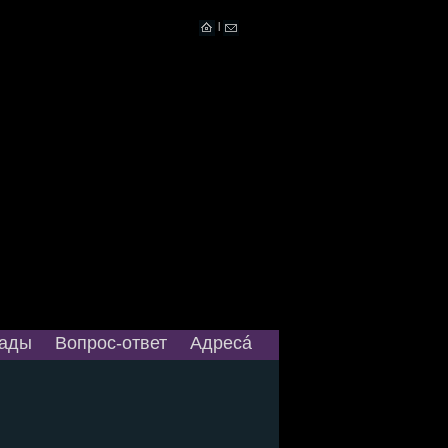
|
ады
Вопрос-ответ
Адресá