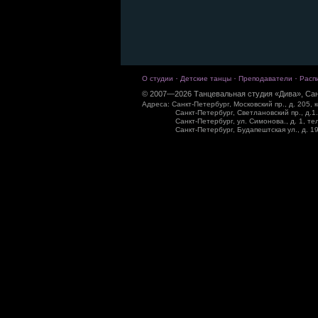
·
·
·
О студии
Детские танцы
Преподаватели
Расп
© 2007—2026 Танцевальная студия «Дива», Сан
Адреса: Санкт-Петербург, Московский пр., д. 205, к
Санкт-Петербург, Светлановский пр., д.1.
Санкт-Петербург, ул. Симонова., д. 1, те
Санкт-Петербург, Будапештская ул., д. 19,