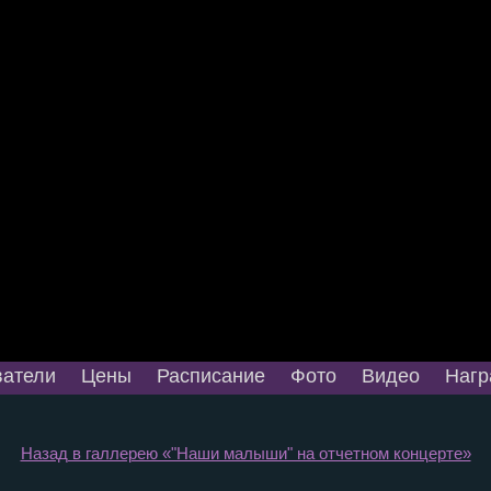
атели
Цены
Расписание
Фото
Видео
Нагр
Назад в галлерею «"Наши малыши" на отчетном концерте»