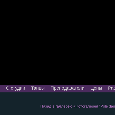
О студии
Танцы
Преподаватели
Цены
Ра
Назад в галлерею «Фотогалерея "Pole danc