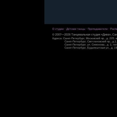
·
·
·
О студии
Детские танцы
Преподаватели
Расп
© 2007—2026 Танцевальная студия «Дива», Сан
Адреса: Санкт-Петербург, Московский пр., д. 205, к
Санкт-Петербург, Светлановский пр., д.1.
Санкт-Петербург, ул. Симонова., д. 1, те
Санкт-Петербург, Будапештская ул., д. 19,