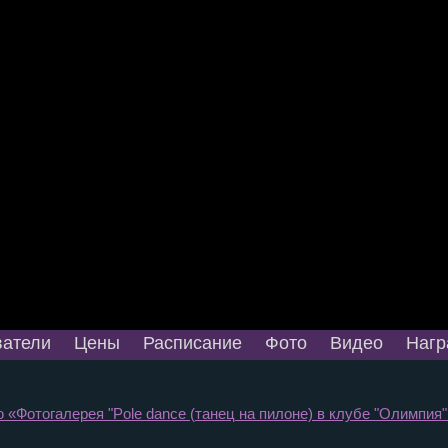
атели
Цены
Расписание
Фото
Видео
Нагр
 «Фотогалерея "Pole dance (танец на пилоне) в клубе "Олимпия" 