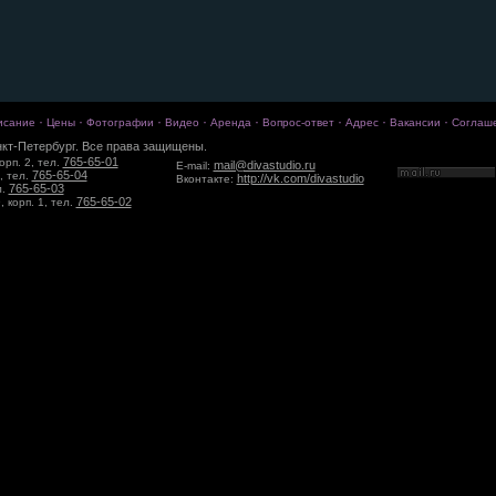
·
·
·
·
·
·
·
·
исание
Цены
Фотографии
Видео
Аренда
Вопрос-ответ
Адрес
Вакансии
Соглаш
кт-Петербург. Все права защищены.
765-65-01
орп. 2, тел.
mail@divastudio.ru
E-mail:
765-65-04
, тел.
http://vk.com/divastudio
Вконтакте:
765-65-03
л.
765-65-02
 корп. 1, тел.