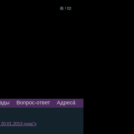
|
ады
Вопрос-ответ
Адресá
20.01.2013 года"»