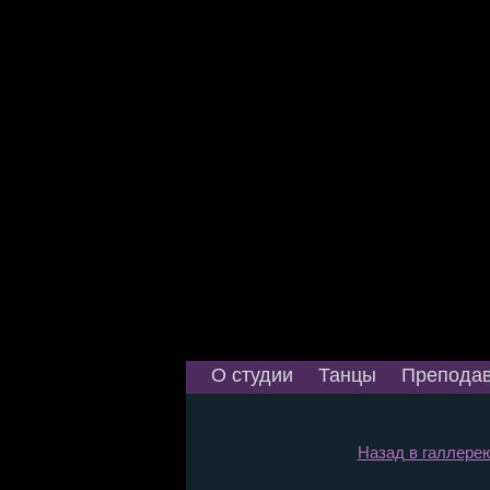
О студии
Танцы
Преподав
Назад в галлерею