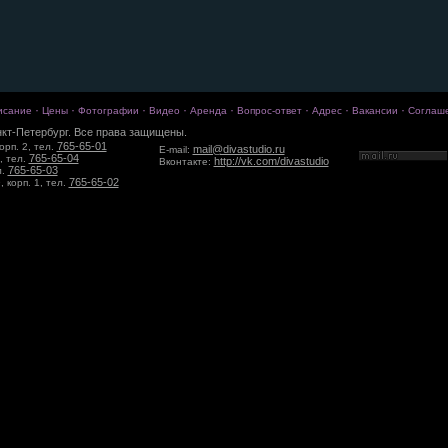
·
·
·
·
·
·
·
·
исание
Цены
Фотографии
Видео
Аренда
Вопрос-ответ
Адрес
Вакансии
Соглаш
кт-Петербург. Все права защищены.
765-65-01
орп. 2, тел.
mail@divastudio.ru
E-mail:
765-65-04
, тел.
http://vk.com/divastudio
Вконтакте:
765-65-03
л.
765-65-02
 корп. 1, тел.