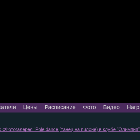
атели
Цены
Расписание
Фото
Видео
Нагр
 «Фотогалерея "Pole dance (танец на пилоне) в клубе "Олимпия" 