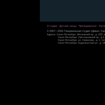
·
·
·
О студии
Детские танцы
Преподаватели
Расп
© 2007—2026 Танцевальная студия «Дива», Сан
Адреса: Санкт-Петербург, Московский пр., д. 205, к
Санкт-Петербург, Светлановский пр., д.1.
Санкт-Петербург, ул. Симонова., д. 1, те
Санкт-Петербург, Будапештская ул., д. 19,