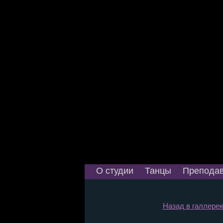
О студии
Танцы
Преподав
Назад в галлерею