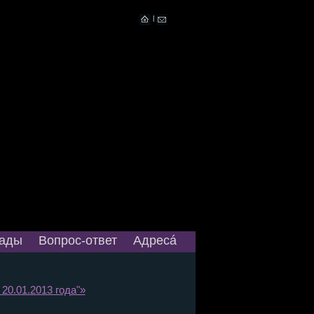
|
ады
Вопрос-ответ
Адресá
20.01.2013 года"»