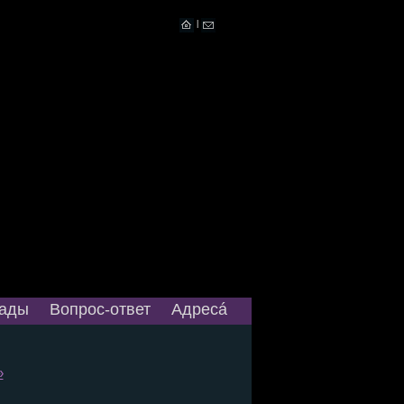
|
ады
Вопрос-ответ
Адресá
»