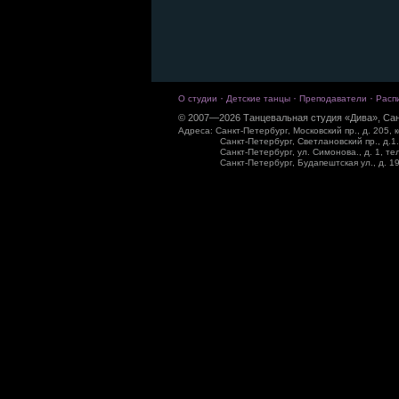
·
·
·
О студии
Детские танцы
Преподаватели
Расп
© 2007—2026 Танцевальная студия «Дива», Сан
Адреса: Санкт-Петербург, Московский пр., д. 205, к
Санкт-Петербург, Светлановский пр., д.1.
Санкт-Петербург, ул. Симонова., д. 1, те
Санкт-Петербург, Будапештская ул., д. 19,