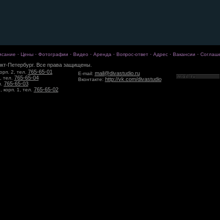
·
·
·
·
·
·
·
·
исание
Цены
Фотографии
Видео
Аренда
Вопрос-ответ
Адрес
Вакансии
Соглаш
кт-Петербург. Все права защищены.
765-65-01
орп. 2, тел.
mail@divastudio.ru
E-mail:
765-65-04
, тел.
http://vk.com/divastudio
Вконтакте:
765-65-03
л.
765-65-02
 корп. 1, тел.