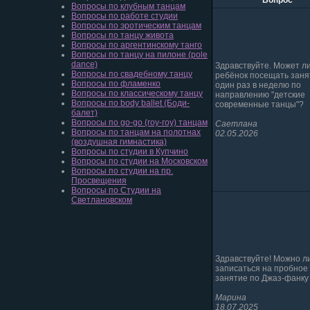
Вопрос
Вопросы по клубным танцам
Вопросы по работе студии
Вопросы по эротическим танцам
Вопросы по танцу живота
Вопросы по аргентинскому танго
Вопросы по танцу на пилоне (pole
dance)
Здравствуйте. Может л
Вопросы по свадебному танцу
ребёнок посещать заня
Вопросы по фламенко
один раз в неделю по
Вопросы по классическому танцу
направлению "детские
Вопросы по body ballet (Боди-
современные танцы"?
балет)
Вопросы по go-go (гоу-гоу) танцам
Саетлана
Вопросы по танцам на полотнах
02.05.2026
(воздушная гимнастика)
Вопросы по студии в Купчино
Вопросы по студии на Московском
Вопросы по студии на пр.
Просвещения
Вопросы по Студии на
Светлановском
Здравствуйте! Можно л
записаться на пробное
занятие по Джаз-фанку
Марина
18.07.2025