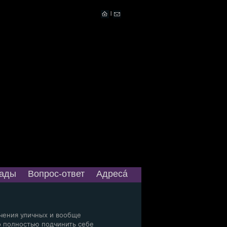
|
ады
Вопрос-ответ
Адресá
учения уличных и вообще
о полностью подчинить себе