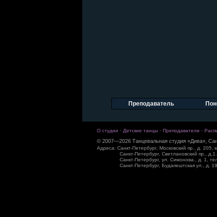
Преподаватель
Пон
·
·
·
О студии
Детские танцы
Преподаватели
Расп
© 2007—2026 Танцевальная студия «Дива», Сан
Адреса: Санкт-Петербург, Московский пр., д. 205, к
Санкт-Петербург, Светлановский пр., д.1.
Санкт-Петербург, ул. Симонова., д. 1, те
Санкт-Петербург, Будапештская ул., д. 19,