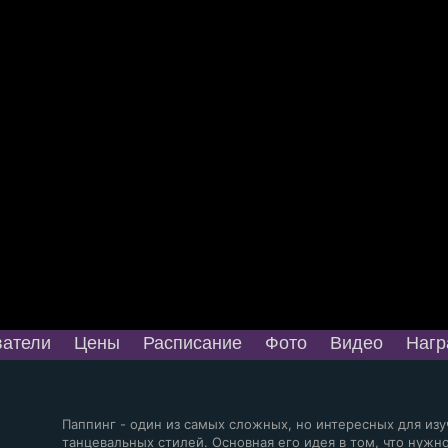
атели
Цены
Расписание
Фото
Видео
Нагр
Паппинг - один из самых сложных, но интересных для из
танцевальных стилей. Основная его идея в том, что нужн