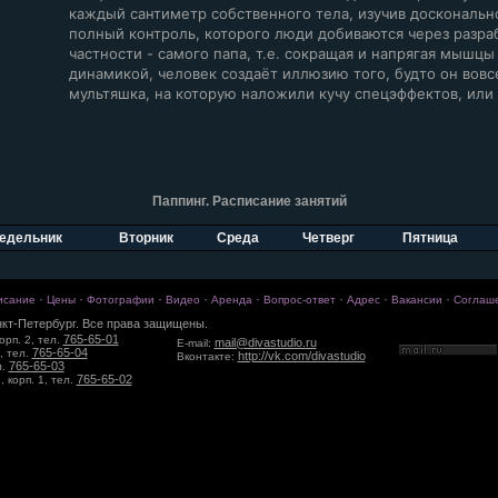
каждый сантиметр собственного тела, изучив доскональн
полный контроль, которого люди добиваются через разра
частности - самого папа, т.е. сокращая и напрягая мышцы 
динамикой, человек создаёт иллюзию того, будто он вовсе 
мультяшка, на которую наложили кучу спецэффектов, или
Паппинг. Расписание занятий
едельник
Вторник
Среда
Четверг
Пятница
·
·
·
·
·
·
·
·
исание
Цены
Фотографии
Видео
Аренда
Вопрос-ответ
Адрес
Вакансии
Соглаш
кт-Петербург. Все права защищены.
765-65-01
орп. 2, тел.
mail@divastudio.ru
E-mail:
765-65-04
, тел.
http://vk.com/divastudio
Вконтакте:
765-65-03
л.
765-65-02
 корп. 1, тел.