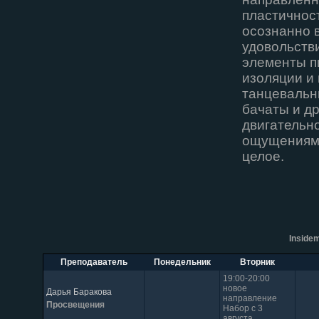
пластичнос
осознанно в
удовольств
элементы пи
изоляции и
танцевальн
бачаты и др
двигательн
ощущениями
целое.
Inside
Преподаватель
Понедельник
Вторник
19:00-20:00
новое
Дарья Баракова
направление
Просвещения
Набор с 3
августа