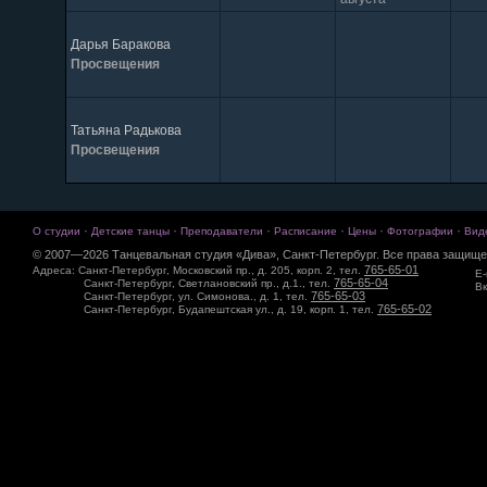
Дарья Баракова
Просвещения
Татьяна Радькова
Просвещения
·
·
·
·
·
·
О студии
Детские танцы
Преподаватели
Расписание
Цены
Фотографии
Вид
© 2007—2026 Танцевальная студия «Дива», Санкт-Петербург. Все права защище
765-65-01
Адреса: Санкт-Петербург, Московский пр., д. 205, корп. 2, тел.
E-
765-65-04
Санкт-Петербург, Светлановский пр., д.1., тел.
Вк
765-65-03
Санкт-Петербург, ул. Симонова., д. 1, тел.
765-65-02
Санкт-Петербург, Будапештская ул., д. 19, корп. 1, тел.