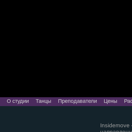
О студии
Танцы
Преподаватели
Цены
Ра
Insidemove
направленн