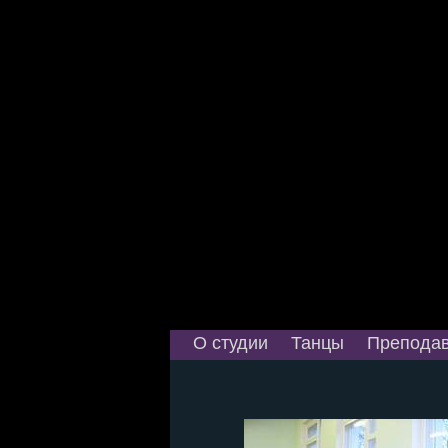
О студии
Танцы
Преподав