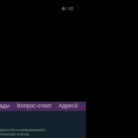
|
ады
Вопрос-ответ
Адресá
видностях и направлениях.
есколько этапов.