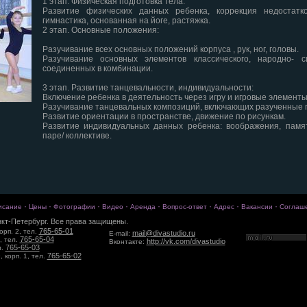
1 этап. Физическая подготовка тела:
Развитие физических данных ребенка, коррекция недостатков
гимнастика, основанная на йоге, растяжка.
2 этап. Основные положения:
Разучивание всех основных положений корпуса , рук, ног, головы.
Разучивание основных элементов классического, народно- сц
соединенных в комбинации.
3 этап. Развитие танцевальности, индивидуальности:
Включение ребенка в деятельность через игру и игровые элементы
Разучивание танцевальных композиций, включающих разученные 
Развитие ориентации в пространстве, движение по рисункам.
Развитие индивидуальных данных ребенка: воображения, памя
паре/ коллективе.
·
·
·
·
·
·
·
·
исание
Цены
Фотографии
Видео
Аренда
Вопрос-ответ
Адрес
Вакансии
Соглаш
кт-Петербург. Все права защищены.
765-65-01
орп. 2, тел.
mail@divastudio.ru
E-mail:
765-65-04
, тел.
http://vk.com/divastudio
Вконтакте:
765-65-03
л.
765-65-02
 корп. 1, тел.