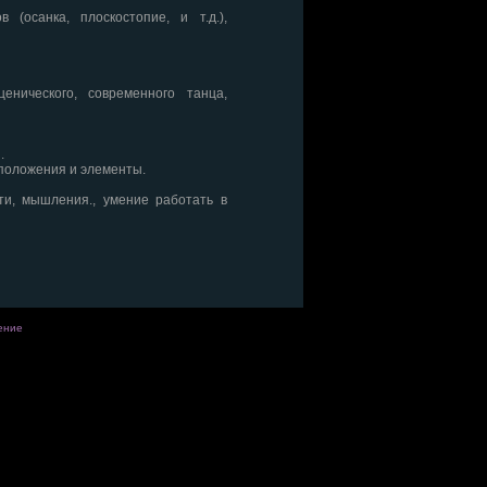
 (осанка, плоскостопие, и т.д.),
енического, современного танца,
.
положения и элементы.
ти, мышления., умение работать в
ение