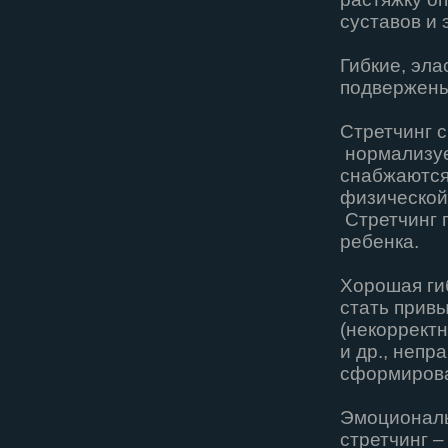
суставов и 
Гибкие, эл
подвержены
Стретчинг 
нормализуе
снабжаются
физической 
Стретчинг п
ребенка.
Хорошая ги
стать прив
(некоррект
и др., непр
сформирова
Эмоциональ
стретчинг 