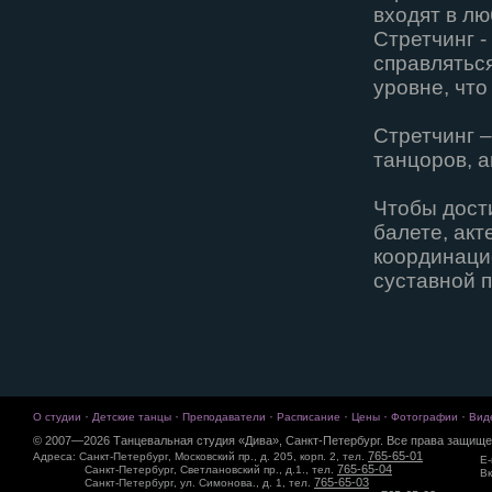
входят в л
Стретчинг -
справлятьс
уровне, что
Стретчинг 
танцоров, а
Чтобы дост
балете, ак
координацие
суставной 
·
·
·
·
·
·
О студии
Детские танцы
Преподаватели
Расписание
Цены
Фотографии
Вид
© 2007—2026 Танцевальная студия «Дива», Санкт-Петербург. Все права защище
765-65-01
Адреса: Санкт-Петербург, Московский пр., д. 205, корп. 2, тел.
E-
765-65-04
Санкт-Петербург, Светлановский пр., д.1., тел.
Вк
765-65-03
Санкт-Петербург, ул. Симонова., д. 1, тел.