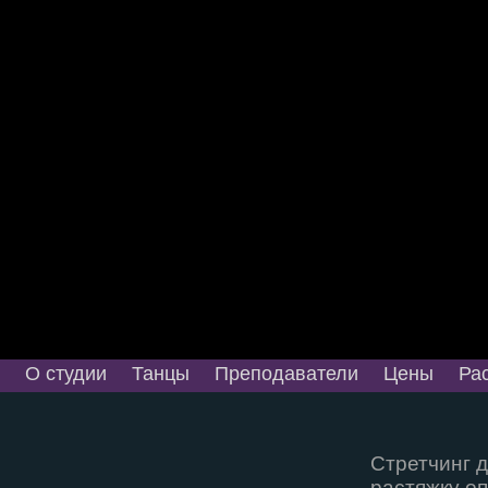
О студии
Танцы
Преподаватели
Цены
Ра
Стретчинг д
растяжку о