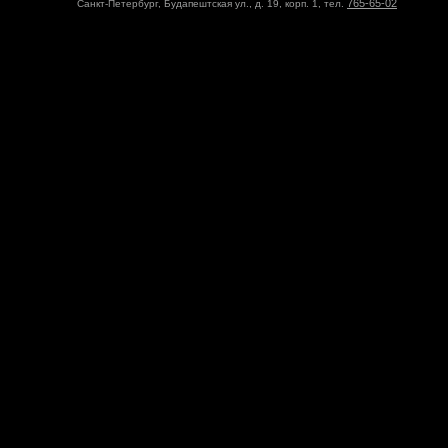
765-65-02
Санкт-Петербург, Будапештская ул., д. 19, корп. 1, тел.