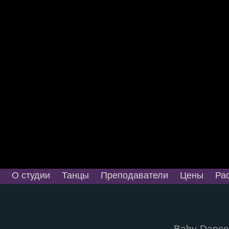
О студии
Танцы
Преподаватели
Цены
Ра
Baby Dance 