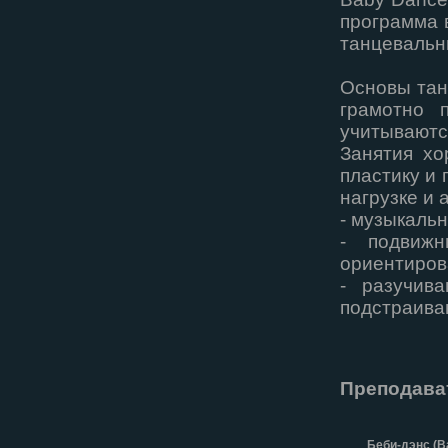
программа 
танцевальн
Основы тан
грамотно 
учитываютс
Занятия хо
пластику и 
нагрузке и 
- музыкальн
- подвижн
ориентиров
- разучив
подстраива
Преподава
Беби-дэнс (B