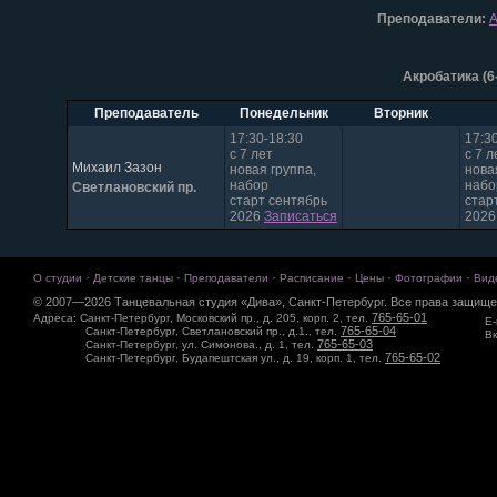
Преподаватели:
А
Акробатика (6-
Преподаватель
Понедельник
Вторник
17:30-18:30
17:3
с 7 лет
с 7 л
Михаил Зазон
новая группа,
нова
набор
набо
Светлановский пр.
старт сентябрь
стар
2026
Записаться
202
·
·
·
·
·
·
О студии
Детские танцы
Преподаватели
Расписание
Цены
Фотографии
Вид
© 2007—2026 Танцевальная студия «Дива», Санкт-Петербург. Все права защище
765-65-01
Адреса: Санкт-Петербург, Московский пр., д. 205, корп. 2, тел.
E-
765-65-04
Санкт-Петербург, Светлановский пр., д.1., тел.
Вк
765-65-03
Санкт-Петербург, ул. Симонова., д. 1, тел.
765-65-02
Санкт-Петербург, Будапештская ул., д. 19, корп. 1, тел.